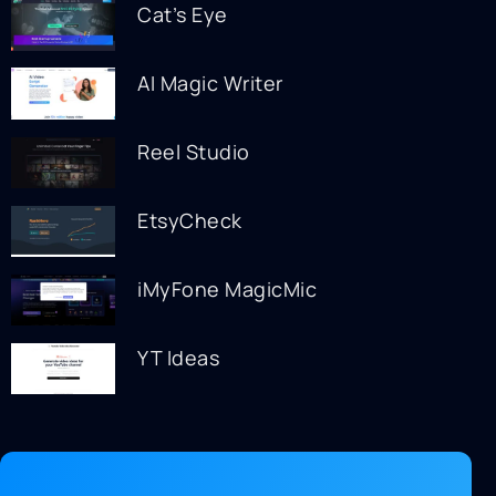
Cat’s Eye
AI Magic Writer
Reel Studio
EtsyCheck
iMyFone MagicMic
YT Ideas