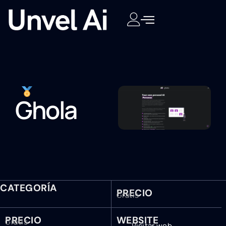
Ghola
CATEGORÍA
PRECIO
Gratis
PRECIO
WEBSITE
Gratis
Visitar web