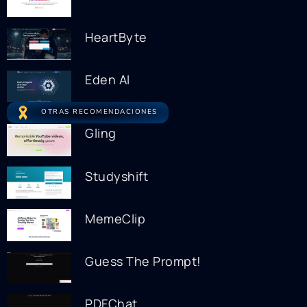
HeartByte
Eden AI
OTRAS RECOMENDACIONES
Gling
Studyshift
MemeClip
Guess The Prompt!
PDFChat