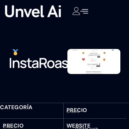
InstaRoasts
CATEGORÍA
PRECIO
Gratis
PRECIO
WEBSITE
Gratis
Visitar web