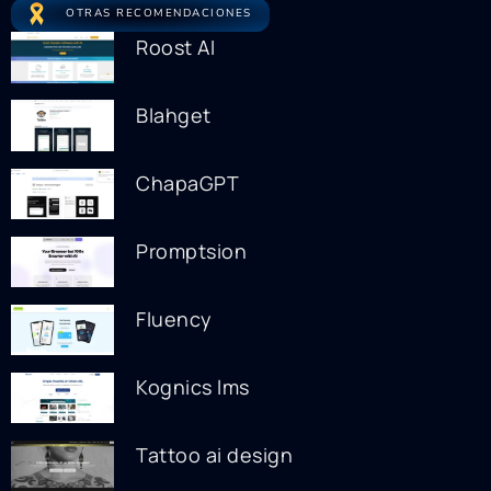
OTRAS RECOMENDACIONES
Roost AI
Blahget
ChapaGPT
Promptsion
Fluency
Kognics lms
Tattoo ai design