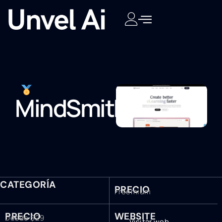
MindSmith
CATEGORÍA
PRECIO
Freemium
PRECIO
WEBSITE
Desde $29
Visitar web