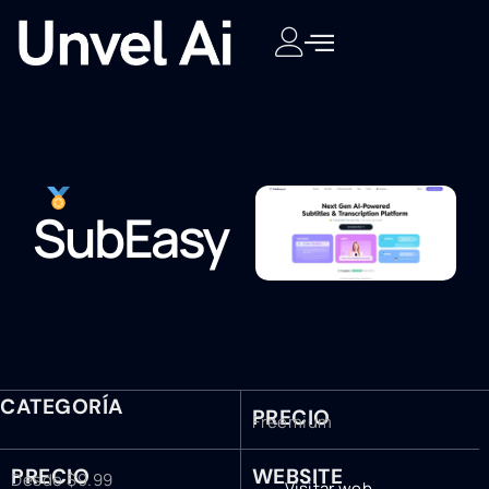
SubEasy
CATEGORÍA
PRECIO
Freemium
PRECIO
WEBSITE
Desde $9.99
Visitar web