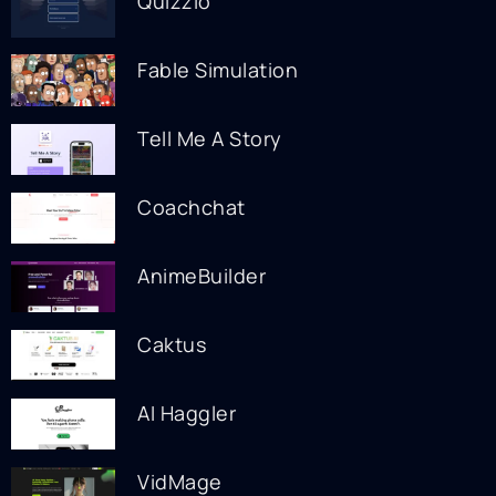
Quizzio
Fable Simulation
Tell Me A Story
Coachchat
AnimeBuilder
Caktus
AI Haggler
VidMage