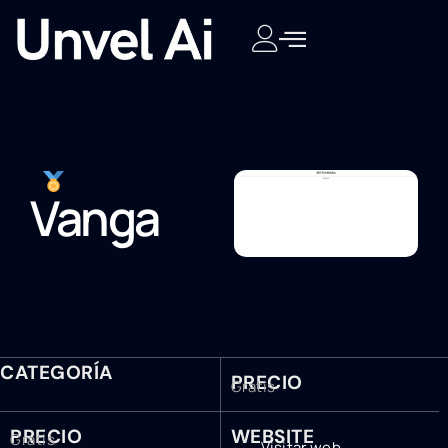
Vanga
CATEGORÍA
PRECIO
Gratis
PRECIO
WEBSITE
Gratis
Visitar web