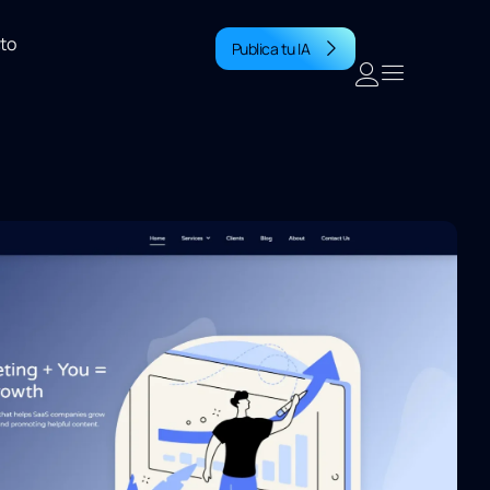
to
Publica tu IA