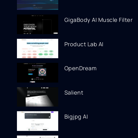
GigaBody AI Muscle Filter
Product Lab AI
OpenDream
Salient
Bigjpg AI