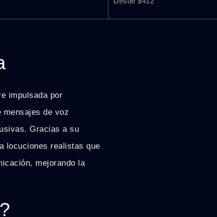
Desde $412
a
re impulsada por
 de mensajes de voz
rusivas. Gracias a su
a locuciones realistas que
nicación, mejorando la
p?