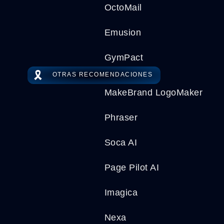
OctoMail
Emusion
GymPact
🎗️
OTRAS RECOMENDACIONES
MakeBrand LogoMaker
Phraser
Soca AI
Page Pilot AI
Imagica
Nexa