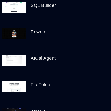
SQL Builder
Enwrite
AICallAgent
FileFolder