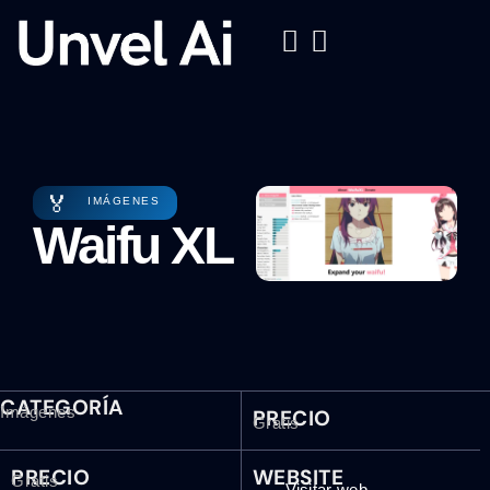
🏅
IMÁGENES
Waifu XL
CATEGORÍA
Imágenes
PRECIO
Gratis
PRECIO
WEBSITE
Gratis
Visitar web