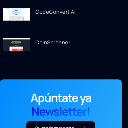
CodeConvert AI
CoinScreener
Apúntate ya
Newsletter!
Quiero formar parte