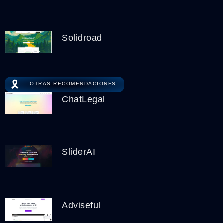
Solidroad
🎗️
OTRAS RECOMENDACIONES
ChatLegal
SliderAI
Adviseful