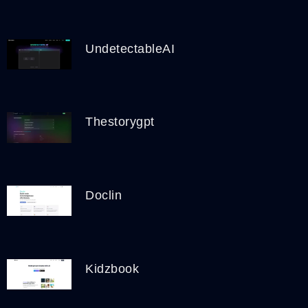
UndetectableAI
Thestorygpt
Doclin
Kidzbook