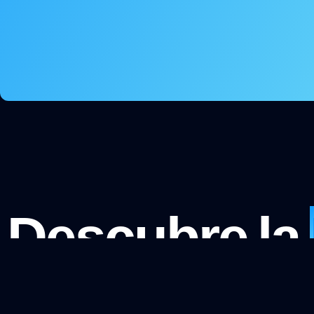
Descubre la
¿Suena bien? ¡Contáctanos!