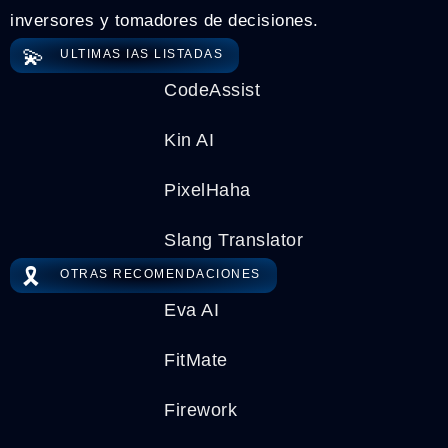
inversores y tomadores de decisiones.
💫
ULTIMAS IAS LISTADAS
CodeAssist
Kin AI
PixelHaha
Slang Translator
🎗️
OTRAS RECOMENDACIONES
Eva AI
FitMate
Firework