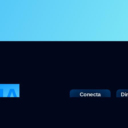
IA
Conecta
Di
con
🌍
E
nosotros
🕒
📧
L
Vierne