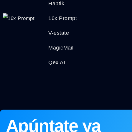
Haptik
16x Prompt
V-estate
MagicMail
Qex AI
Apúntate ya