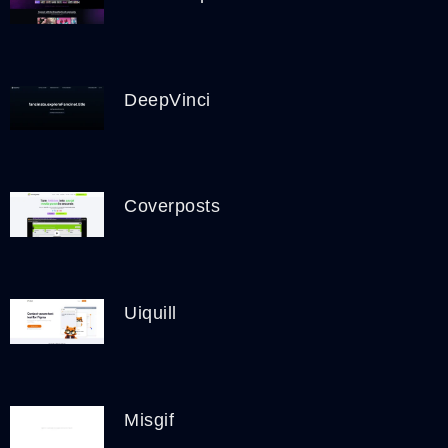
DeepVinci
Coverposts
Uiquill
Misgif