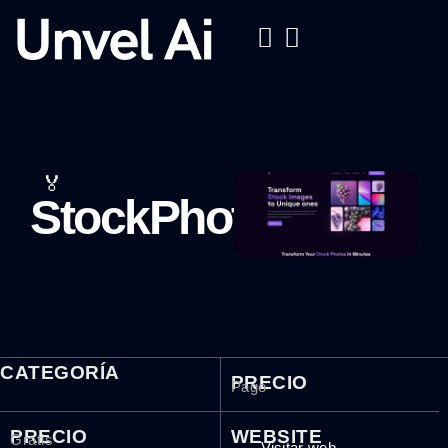
🏅
StockPhoto
CATEGORÍA
PRECIO
Pago
PRECIO
WEBSITE
Gratis
Visitar web